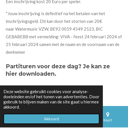
Een inschrijving kost 20 Euro per speler.
*Jouw inschrijving is definitief na het betalen van het
inschrijvingsgeld. Dit kan door het storten van 20€
naar
Watermusic VZW, BE92 0019 4549 2523, BIC
GEBABEBB met vermelding: VIVA - feest 24 februari 2024 of
25 februari 2024 samen met de naam en de voornaam van de
deelnemer
Partituren voor deze dag?
Je kan ze
hier downloaden.
Deze website gebruikt cookies voor analyse-
doeleinden en/of het tonen van advertenties. Door
gebruik te blijven maken van de site gaat u hiermee
akkoord.
Akkoord
E-mailadres
Telefoonnummer
Kaart