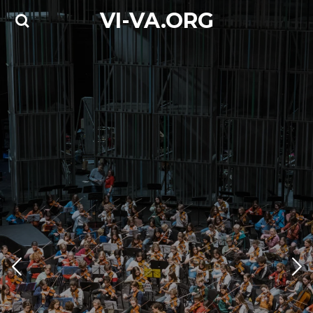
VI-VA.ORG
Ga
direct
naar
de
hoofdinhoud