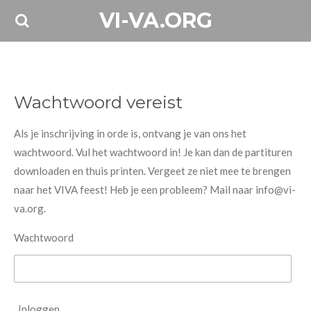
VI-VA.ORG
Ga
direct
naar
de
hoofdinhoud
Wachtwoord vereist
Als je inschrijving in orde is, ontvang je van ons het
wachtwoord. Vul het wachtwoord in! Je kan dan de partituren
downloaden en thuis printen. Vergeet ze niet mee te brengen
naar het VIVA feest! Heb je een probleem? Mail naar info@vi-
va.org.
Wachtwoord
Inloggen